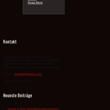
Kontakt
Bei Fragen rund um das GYM, die
Trainingszeiten oder zu unseren Fightern
können Sie uns jederzeit eine E-Mail
schreiben oder uns Telefonisch erreichen.
E-Mail:
kontakt@sparta-x.de
Tel.: 0160 / 14 14 122
Neueste Beiträge
Sparta X Gym Selbstverteidigungskurs