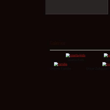
1
2
3
4
5
Galerien
Sparta-Kids
Sp
Unsere Familie
Unser Zuhause / 