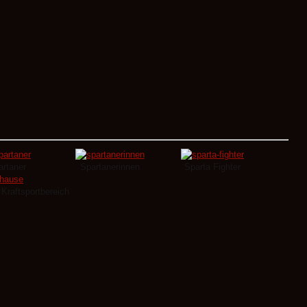
Read More
artaner
Spartanerinnen
Sparta Fighter
Kraftsportbereich