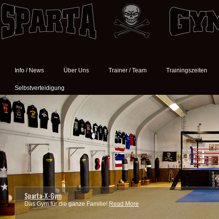
Info / News
Über Uns
Trainer / Team
Trainingszeiten
Selbstverteidigung
Sparta-X-Gym
Das Gym für die ganze Familie!
Read More